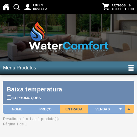
LOGIN
ARTIGOS:
0
REGISTO
TOTAL:
€ 0,00
Menu Produtos
Baixa temperatura
SÓ PROMOÇÕES
NOME
PREÇO
ENTRADA
VENDAS
Resultado: 1 a
1
de 1 produto(s)
Página 1 de 1