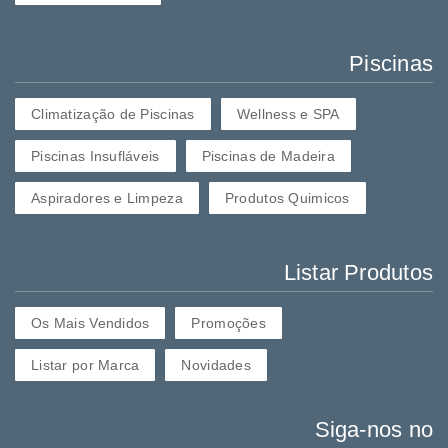
Piscinas
Climatização de Piscinas
Wellness e SPA
Piscinas Insufláveis
Piscinas de Madeira
Aspiradores e Limpeza
Produtos Quimicos
Listar Produtos
Os Mais Vendidos
Promoções
Listar por Marca
Novidades
Siga-nos no