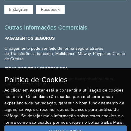
Instagram
Facebook
Outras Informações Comerciais
PAGAMENTOS SEGUROS
O pagamento pode ser feito de forma segura através
de,Transferência bancária, Multibanco, Mbway, Paypal ou Cartão
de Crédito
ENVIO POR TRANSPORTADORA
Política de Cookies
Enviamos todo o tipo de material, por transportadora, para
qualquer zona do país.
Ao clicar em
Aceitar
está a consentir a utilização de cookies
APOIO AO CLIENTE
neste site. Os cookies são usados para melhorar a sua
experiência de navegação, garantir o bom funcionamento de
(+351) 249196045
alguns serviços e recolher dados técnicos para análise de
geral@watercomfort.pt
tráfego. Se desejar mais informação sobre estes cookies e a
forma como são usados por nós clique no botão Saiba Mais.