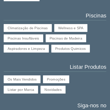
Piscinas
Climatização de Piscinas
Wellness e SPA
Piscinas Insufláveis
Piscinas de Madeira
Aspiradores e Limpeza
Produtos Quimicos
Listar Produtos
Os Mais Vendidos
Promoções
Listar por Marca
Novidades
Siga-nos no