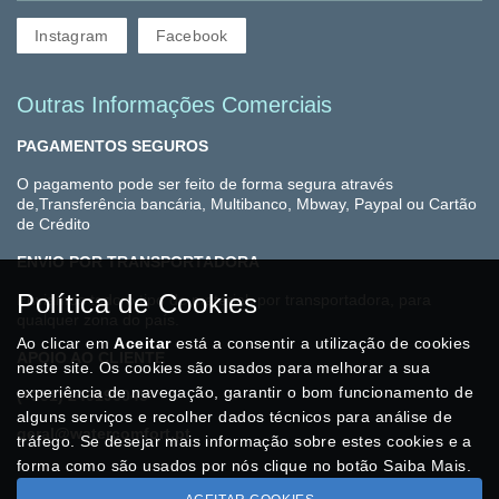
Instagram
Facebook
Outras Informações Comerciais
PAGAMENTOS SEGUROS
O pagamento pode ser feito de forma segura através
de,Transferência bancária, Multibanco, Mbway, Paypal ou Cartão
de Crédito
ENVIO POR TRANSPORTADORA
Política de Cookies
Enviamos todo o tipo de material, por transportadora, para
qualquer zona do país.
Ao clicar em
Aceitar
está a consentir a utilização de cookies
APOIO AO CLIENTE
neste site. Os cookies são usados para melhorar a sua
experiência de navegação, garantir o bom funcionamento de
(+351) 249196045
alguns serviços e recolher dados técnicos para análise de
geral@watercomfort.pt
tráfego. Se desejar mais informação sobre estes cookies e a
forma como são usados por nós clique no botão Saiba Mais.