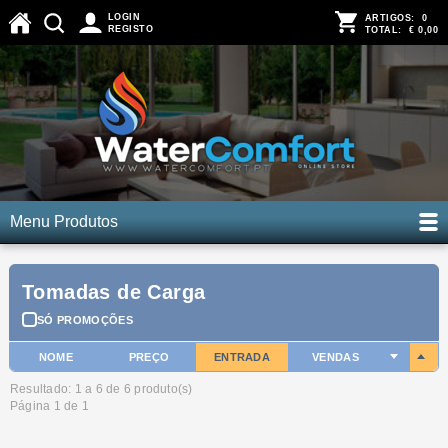
LOGIN
ARTIGOS:
0
REGISTO
TOTAL:
€ 0,00
Menu Produtos
Tomadas de Carga
SÓ PROMOÇÕES
NOME
PREÇO
ENTRADA
VENDAS
Resultado: 1 a
6
de 6 produto(s)
Página 1 de 1