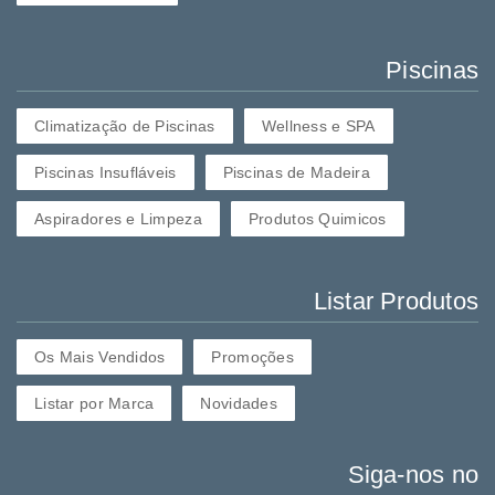
Piscinas
Climatização de Piscinas
Wellness e SPA
Piscinas Insufláveis
Piscinas de Madeira
Aspiradores e Limpeza
Produtos Quimicos
Listar Produtos
Os Mais Vendidos
Promoções
Listar por Marca
Novidades
Siga-nos no