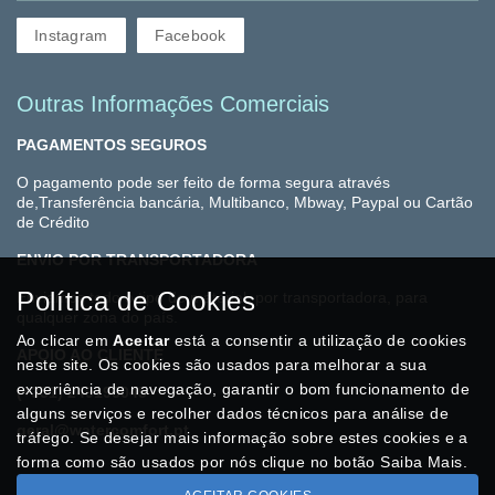
Instagram
Facebook
Outras Informações Comerciais
PAGAMENTOS SEGUROS
O pagamento pode ser feito de forma segura através
de,Transferência bancária, Multibanco, Mbway, Paypal ou Cartão
de Crédito
ENVIO POR TRANSPORTADORA
Política de Cookies
Enviamos todo o tipo de material, por transportadora, para
qualquer zona do país.
Ao clicar em
Aceitar
está a consentir a utilização de cookies
APOIO AO CLIENTE
neste site. Os cookies são usados para melhorar a sua
experiência de navegação, garantir o bom funcionamento de
(+351) 249196045
alguns serviços e recolher dados técnicos para análise de
geral@watercomfort.pt
tráfego. Se desejar mais informação sobre estes cookies e a
forma como são usados por nós clique no botão Saiba Mais.