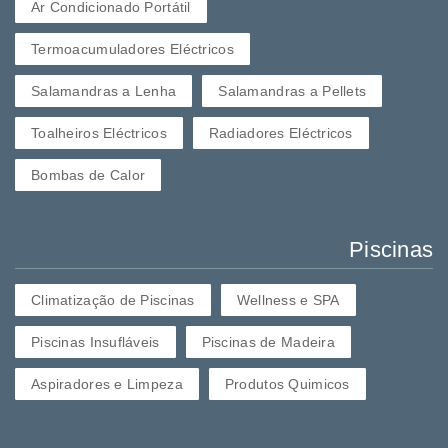
Ar Condicionado Portátil
Termoacumuladores Eléctricos
Salamandras a Lenha
Salamandras a Pellets
Toalheiros Eléctricos
Radiadores Eléctricos
Bombas de Calor
Piscinas
Climatização de Piscinas
Wellness e SPA
Piscinas Insufláveis
Piscinas de Madeira
Aspiradores e Limpeza
Produtos Quimicos