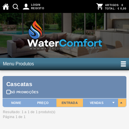
LOGIN
ARTIGOS:
0
REGISTO
TOTAL:
€ 0,00
Menu Produtos
Cascatas
SÓ PROMOÇÕES
NOME
PREÇO
ENTRADA
VENDAS
Resultado: 1 a
1
de 1 produto(s)
Página 1 de 1