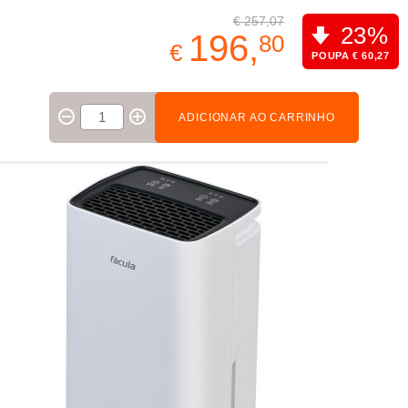
€ 257,07
23%
196,
80
€
POUPA € 60,27
ADICIONAR AO CARRINHO