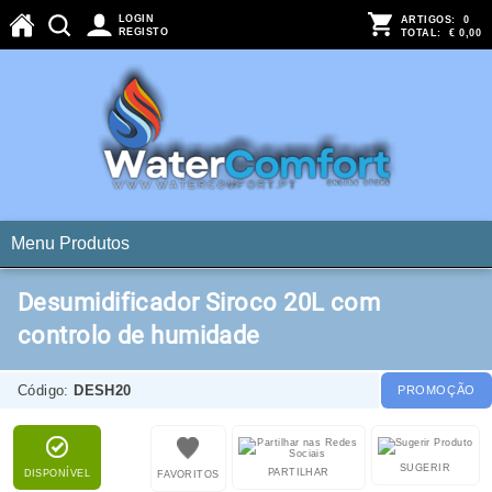
LOGIN
ARTIGOS:
0
REGISTO
TOTAL:
€ 0,00
Menu Produtos
Desumidificador Siroco 20L com
controlo de humidade
Código:
DESH20
PROMOÇÃO
SUGERIR
PARTILHAR
DISPONÍVEL
FAVORITOS