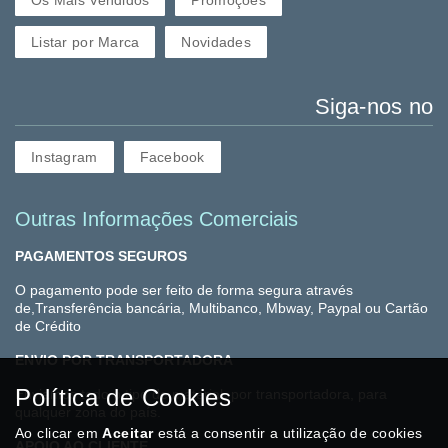
Os Mais Vendidos
Promoções
Listar por Marca
Novidades
Siga-nos no
Instagram
Facebook
Outras Informações Comerciais
PAGAMENTOS SEGUROS
O pagamento pode ser feito de forma segura através
de,Transferência bancária, Multibanco, Mbway, Paypal ou Cartão
de Crédito
ENVIO POR TRANSPORTADORA
Política de Cookies
Enviamos todo o tipo de material, por transportadora, para
qualquer zona do país.
Ao clicar em
Aceitar
está a consentir a utilização de cookies
APOIO AO CLIENTE