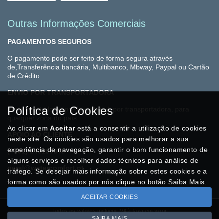
Outras Informações Comerciais
PAGAMENTOS SEGUROS
O pagamento pode ser feito de forma segura através
de,Transferência bancária, Multibanco, Mbway, Paypal ou Cartão
de Crédito
ENVIO POR TRANSPORTADORA
Política de Cookies
Enviamos todo o tipo de material, por transportadora, para
qualquer zona do país.
Ao clicar em
Aceitar
está a consentir a utilização de cookies
APOIO AO CLIENTE
neste site. Os cookies são usados para melhorar a sua
experiência de navegação, garantir o bom funcionamento de
(+351) 249196045
alguns serviços e recolher dados técnicos para análise de
geral@watercomfort.pt
tráfego. Se desejar mais informação sobre estes cookies e a
forma como são usados por nós clique no botão Saiba Mais.
ACEITAR COOKIES
Todos os valores incluem IVA à taxa em vigor
SAIBA MAIS