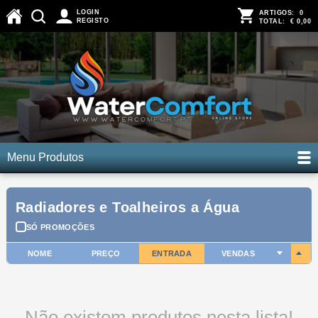
LOGIN
ARTIGOS:
0
REGISTO
TOTAL:
€ 0,00
Menu Produtos
Radiadores e Toalheiros a Água
SÓ PROMOÇÕES
NOME
PREÇO
ENTRADA
VENDAS
Não existem produtos nesta lista!